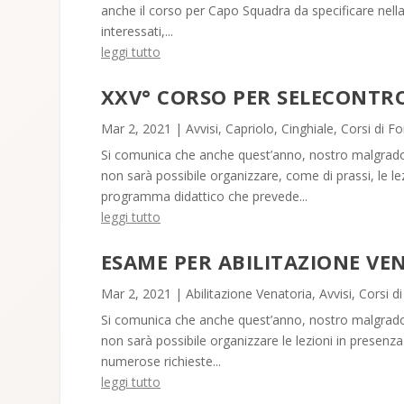
anche il corso per Capo Squadra da specificare nell
interessati,...
leggi tutto
XXV° CORSO PER SELECONTRO
Mar 2, 2021
|
Avvisi
,
Capriolo
,
Cinghiale
,
Corsi di F
Si comunica che anche quest’anno, nostro malgrado
non sarà possibile organizzare, come di prassi, le le
programma didattico che prevede...
leggi tutto
ESAME PER ABILITAZIONE VE
Mar 2, 2021
|
Abilitazione Venatoria
,
Avvisi
,
Corsi d
Si comunica che anche quest’anno, nostro malgrado
non sarà possibile organizzare le lezioni in presenza
numerose richieste...
leggi tutto