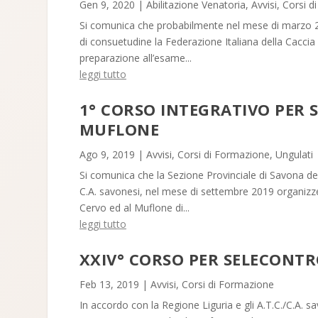
Gen 9, 2020
|
Abilitazione Venatoria
,
Avvisi
,
Corsi d
Si comunica che probabilmente nel mese di marzo 2020
di consuetudine la Federazione Italiana della Caccia 
preparazione all’esame...
leggi tutto
1° CORSO INTEGRATIVO PER 
MUFLONE
Ago 9, 2019
|
Avvisi
,
Corsi di Formazione
,
Ungulati
Si comunica che la Sezione Provinciale di Savona dell
C.A. savonesi, nel mese di settembre 2019 organizzer
Cervo ed al Muflone di...
leggi tutto
XXIV° CORSO PER SELECONTRO
Feb 13, 2019
|
Avvisi
,
Corsi di Formazione
In accordo con la Regione Liguria e gli A.T.C./C.A. s