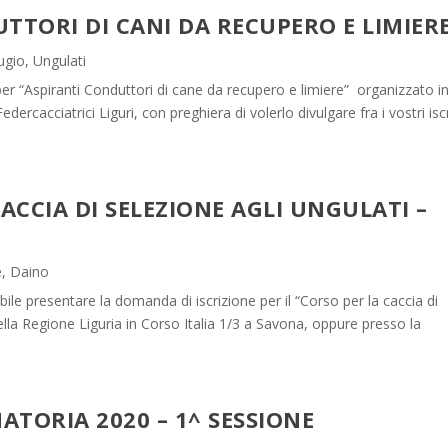
TTORI DI CANI DA RECUPERO E LIMIER
ugio
,
Ungulati
r “Aspiranti Conduttori di cane da recupero e limiere” organizzato i
cacciatrici Liguri, con preghiera di volerlo divulgare fra i vostri iscr
ACCIA DI SELEZIONE AGLI UNGULATI –
e
,
Daino
ile presentare la domanda di iscrizione per il “Corso per la caccia di
 della Regione Liguria in Corso Italia 1/3 a Savona, oppure presso la
ATORIA 2020 – 1^ SESSIONE