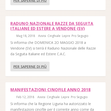
PER SAPERNE DI PIÙ
RADUNO NAZIONALE RAZZE DA SEGUITA
ITALIANE ED ESTERE A VENDONE (SV)
di
|
Mag 18, 2018
|
Avvisi
,
Cinghiale
,
Lepre
,
Pro Segugio
|
Si informa che DOMENICA 2O MAGGIO 2018 a
Vendone (SV) si terrà il Raduno Nazionale delle Razze
da Seguita Italiane ed Estere C.A.C.
PER SAPERNE DI PIÙ
MANIFESTAZIONI CINOFILE ANNO 2018
di
|
Feb 12, 2018
|
Avvisi
,
Cinghiale
,
Lepre
,
Pro Segugio
|
Si informa che la Regione Liguria ha autorizzato le
manifestazioni cinofile per il corrente anno come da