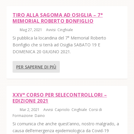
TIRO ALLA SAGOMA AD OSIGLIA – 7°
MEMORIAL ROBERTO BONFIGLIO
di
|
Mag 27, 2021
|
Avvisi
,
Cinghiale
|
Si pubblica la locandina del 7° Memorial Roberto
Bonfiglio che si terrà ad Osiglia SABATO 19 E
DOMENICA 20 GIUGNO 2021.
PER SAPERNE DI PIÙ
XXV° CORSO PER SELECONTROLLORI –
EDIZIONE 2021
di
|
Mar 2, 2021
|
Avvisi
,
Capriolo
,
Cinghiale
,
Corsi di
Formazione
,
Daino
|
Si comunica che anche quest’anno, nostro malgrado, a
causa dell’emergenza epidemiologica da Covid-19