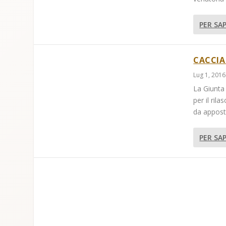
PER SAP
CACCIA
Lug 1, 2016
La Giunta
per il rila
da apposta
PER SAP